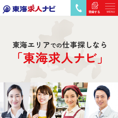
MENU
登録する
東海エリア
仕事探しなら
での
「東海求人
ナ
ビ」