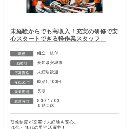
未経験からでも高収入！充実の研修で安
心スタートできる軽作業スタッフ。
組立・組付
職種
愛知県安城市
勤務地
未経験歓迎
応募資格
時給1,400円
時給/給与
長期
就業期間
8:30-17:00
就業時間
５勤２休
研修制度が充実で未経験も安心。
20代～40代の男性活躍中！