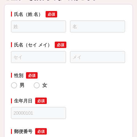
氏名（姓 名）
氏名（セイ メイ）
性別
男
女
生年月日
郵便番号