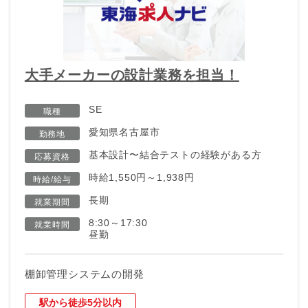
大手メーカーの設計業務を担当！
SE
職種
愛知県名古屋市
勤務地
基本設計〜結合テストの経験がある方
応募資格
時給1,550円～1,938円
時給/給与
長期
就業期間
8:30～17:30
就業時間
昼勤
棚卸管理システムの開発
駅から徒歩5分以内