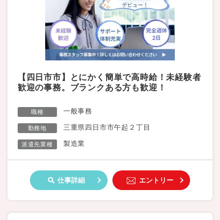
【四日市市】とにかく簡単で高時給！未経験者
歓迎の事務。ブランクある方も歓迎！
一般事務
職種
三重県四日市市午起２丁目
勤務地
製造業
派遣先業種
仕事詳細
エントリー