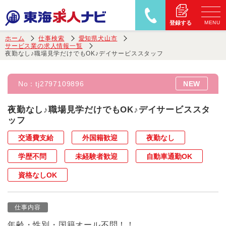
MENU
登録する
ホーム
仕事検索
愛知県犬山市
サービス業の求人情報一覧
夜勤なし♪職場見学だけでもOK♪デイサービススタッフ
No：
tj2797109896
NEW
夜勤なし♪職場見学だけでもOK♪デイサービススタ
ッフ
交通費支給
外国籍歓迎
夜勤なし
学歴不問
未経験者歓迎
自動車通勤OK
資格なしOK
仕事内容
年齢・性別・国籍オール不問！！