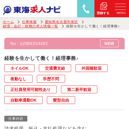
MENU
登録する
ホーム
仕事検索
愛知県名古屋市港区
経理・会計・財務の求人情報一覧
経験を生かして働く！経理事務♪
No：
tj2886254482
NEW
経験を生かして働く！経理事務♪
ネイルOK
交通費支給
外国籍歓迎
夜勤なし
学歴不問
正社員登用可能性あり
第二新卒歓迎
自動車通勤OK
髪型自由
仕事内容
請求処理、振込・支払処理などを含む