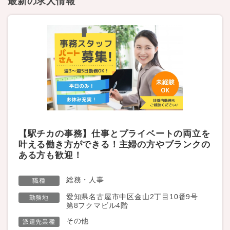
最新の求人情報
【駅チカの事務】仕事とプライベートの両立を
叶える働き方ができる！主婦の方やブランクの
ある方も歓迎！
総務・人事
職種
愛知県名古屋市中区金山2丁目10番9号
勤務地
第8フクマビル4階
その他
派遣先業種