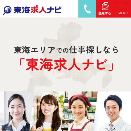
MENU
登録する
東海エリア
仕事探しなら
での
「東海求人
ナ
ビ」