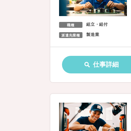
組立・組付
職種
製造業
派遣先業種
仕事詳細