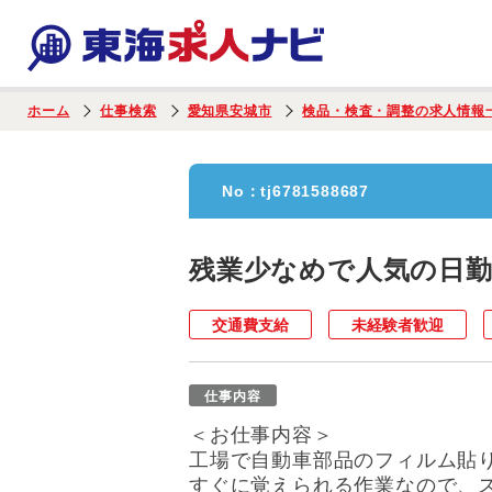
ホーム
仕事検索
愛知県安城市
検品・検査・調整の求人情報
No：
tj6781588687
残業少なめで人気の日
交通費支給
未経験者歓迎
仕事内容
＜お仕事内容＞
工場で自動車部品のフィルム貼
すぐに覚えられる作業なので、