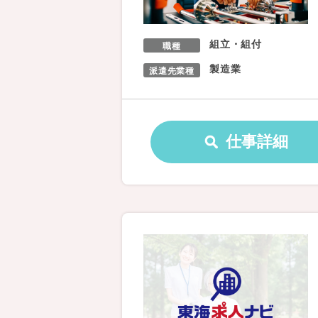
組立・組付
職種
製造業
派遣先業種
仕事詳細