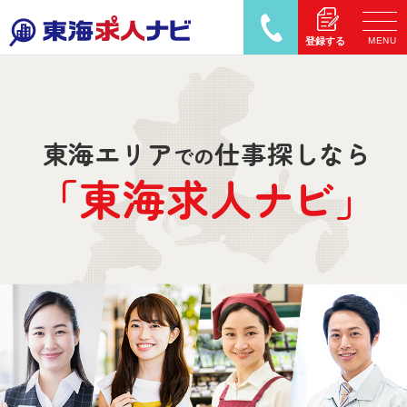
MENU
登録する
東海エリア
仕事探しなら
での
「東海求人
ナ
ビ」