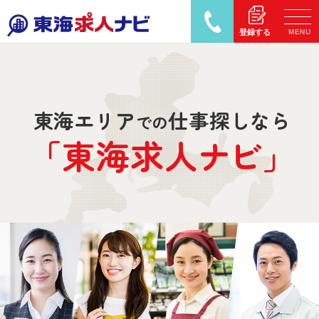
MENU
登録する
東海エリア
仕事探しなら
での
「東海求人
ナ
ビ」