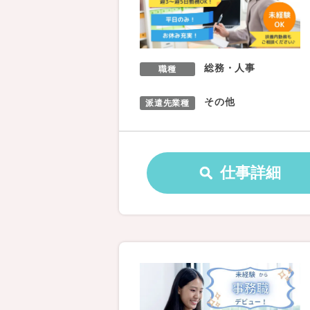
総務・人事
職種
その他
派遣先業種
仕事詳細