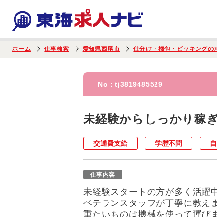
ホーム
仕事検索
愛知県西尾市
仕分け・梱包・ピッキングの
No：
tj3819485529
未経験からしっかり稼
交通費支給
学歴不問
自
仕事内容
未経験スタートの方が多く活躍
ベテランスタッフが丁寧に教え
重たいものは機械を使って運び