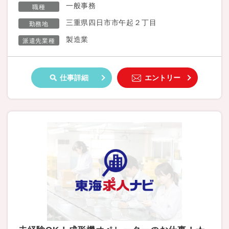
一般事務
職種
三重県四日市市午起２丁目
勤務地
製造業
派遣先業種
仕事詳細
エントリー